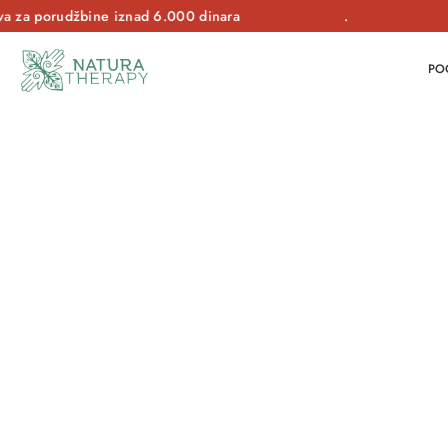
za porudžbine iznad
6.000 dinara
.
PO