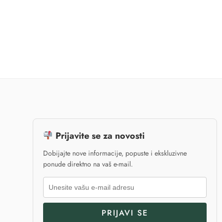
i za druge svrhe opisane u našoj
политика приватности
.
KREIRAJTE NALOG
Već imate nalog?
Prijavite se ovde
Prijavite se za novosti
Dobijajte nove informacije, popuste i ekskluzivne
ponude direktno na vaš e-mail.
PRIJAVI SE