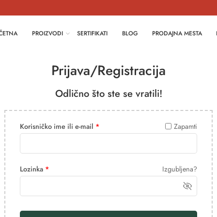
ČETNA
PROIZVODI
SERTIFIKATI
BLOG
PRODAJNA MESTA
Prijava/Registracija
Odlično što ste se vratili!
Korisničko ime ili e-mail
*
Zapamti
Lozinka
*
Izgubljena?