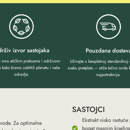
rživ izvor sastojaka
Pouzdana dostav
 smo etičkim praksama i održivom
Uživajte u besplatnoj standardnoj 
kako bismo zaštitili planetu i vaše
svaku pretplatu – stiže tačno onda 
zdravlje.
najpotrebnija.
SASTOJCI
Ekstrakt nisko rastuće
 vode. Za optimalne
bogat masnim kiselina