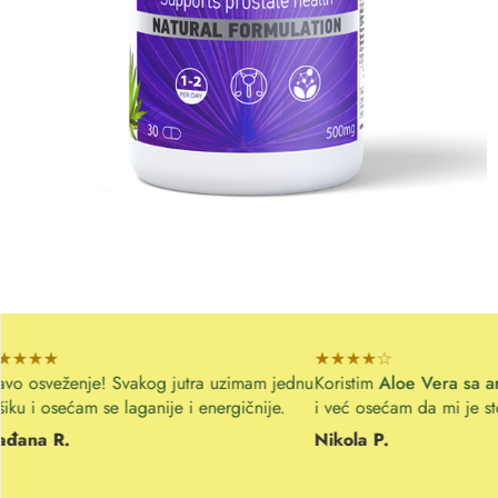
★★★★☆
vakog jutra uzimam jednu
Koristim
Aloe Vera sa aronijom
dve nede
aganije i energičnije.
i već osećam da mi je stomak smireniji.
Nikola P.