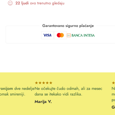
22
ljudi
ovo trenutno gledaju
Garantovano sigurno plaćanje
★★★★★
★★★★☆
lje
Ne očekujte čudo odmah, ali za mesec
Ne ustajem više sv
dana se itekako vidi razlika.
mokrenja.
Prostat
pomogao.
Marija V.
Gordana B.