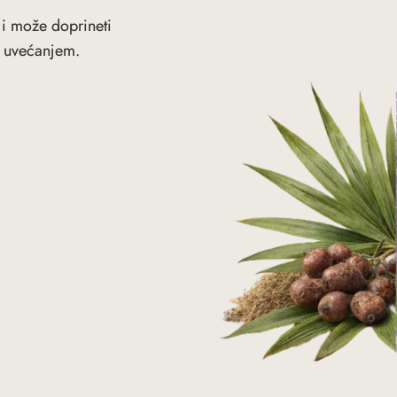
 i može doprineti
m uvećanjem.