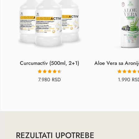
Curcumactiv (500ml, 2+1)
Aloe Vera sa Aroni
Оцењено
Оцењено
7.980
RSD
1.990
RS
са
4.46
од
са
4.92
о
5
5
REZULTATI UPOTREBE