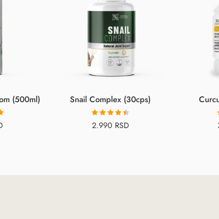
jom (500ml)
Snail Complex (30cps)
Curcu
Оцењено
D
2.990
RSD
д
са
4.44
од
5