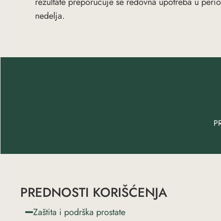
rezultate preporučuje se redovna upotreba u per
nedelja.
P
PREDNOSTI KORIŠĆENJA
Zaštita i podrška prostate