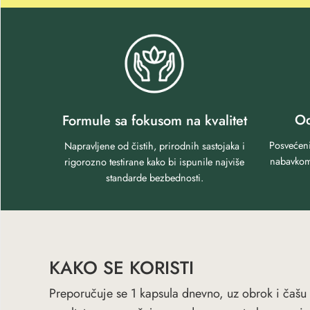
Od
Formule sa fokusom na kvalitet
Posvećeni
Napravljene od čistih, prirodnih sastojaka i
nabavkom 
rigorozno testirane kako bi ispunile najviše
standarde bezbednosti.
KAKO SE KORISTI
Preporučuje se 1 kapsula dnevno, uz obrok i čašu