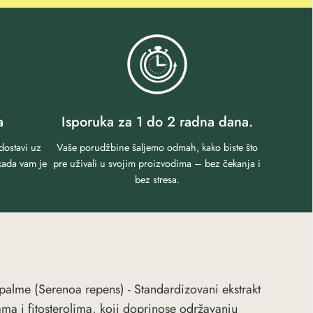
a
Isporuka za 1 do 2 radna dana.
dostavi uz
Vaše porudžbine šaljemo odmah, kako biste što
kada vam je
pre uživali u svojim proizvodima – bez čekanja i
bez stresa.
 palme (Serenoa repens) - Standardizovani ekstrakt
ma i fitosterolima, koji doprinose održavanju