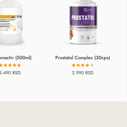
mactiv (500ml)
Prostatol Complex (30cps)
Оцењено са
Оцењено
3.490
RSD
2.990
RSD
5.00
од 5
са
4.14
од 5