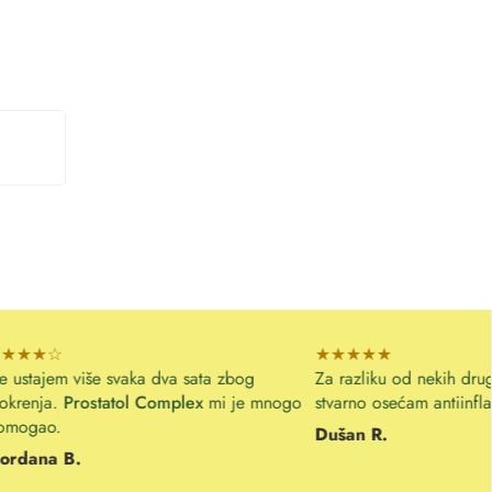
★★★★★
aka dva sata zbog
Za razliku od nekih drugih proizvoda, o
ol Complex
mi je mnogo
stvarno osećam antiinflamatorni efekat.
Dušan R.