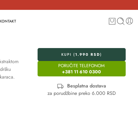
KONTAKT
KUPI (
1.990
RSD
)
kstraktom
PORUČITE TELEFONOM
dršku
+381 11 610 0300
škaraca.
Besplatna dostava
za porudžbine preko 6.000 RSD