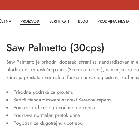
ČETNA
PROIZVODI
SERTIFIKATI
BLOG
PRODAJNA MESTA
Saw Palmetto (30cps)
Saw Palmetto je prirodni dodatak ishrani sa standardizovanim e
plodova nisko rastuće palme (Serenoa repens), namenjen za po
zdravlju prostate i normalnoj funkciji urinarnog sistema kod mu
Prirodna podrška za prostatu.
Sadrži standardizovani ekstrakt Serenoa repens.
Pomaže kod čestog i noćnog mokrenja.
Podržava normalan protok urina.
Pogodan za dugotrajnu upotrebu.