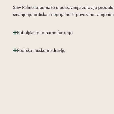
Saw Palmetto pomaže u održavanju zdravlja prostate
smanjenju pritiska i neprijatnosti povezane sa njeni
Poboljšanje urinarne funkcije
Podrška muškom zdravlju